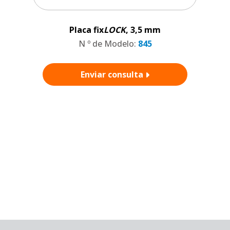
Placa fix
LOCK
, 3,5 mm
P
N º de Modelo:
845
Enviar consulta