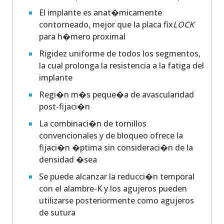
El implante es anat�micamente
contorneado, mejor que la placa fix
LOCK
para h�mero proximal
Rigidez uniforme de todos los segmentos,
la cual prolonga la resistencia a la fatiga del
implante
Regi�n m�s peque�a de avascularidad
post-fijaci�n
La combinaci�n de tornillos
convencionales y de bloqueo ofrece la
fijaci�n �ptima sin consideraci�n de la
densidad �sea
Se puede alcanzar la reducci�n temporal
con el alambre-K y los agujeros pueden
utilizarse posteriormente como agujeros
de sutura