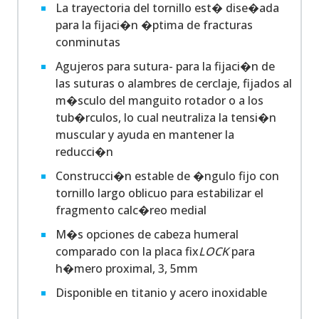
La trayectoria del tornillo est� dise�ada
para la fijaci�n �ptima de fracturas
conminutas
Agujeros para sutura- para la fijaci�n de
las suturas o alambres de cerclaje, fijados al
m�sculo del manguito rotador o a los
tub�rculos, lo cual neutraliza la tensi�n
muscular y ayuda en mantener la
reducci�n
Construcci�n estable de �ngulo fijo con
tornillo largo oblicuo para estabilizar el
fragmento calc�reo medial
M�s opciones de cabeza humeral
comparado con la placa fix
LOCK
para
h�mero proximal, 3, 5mm
Disponible en titanio y acero inoxidable