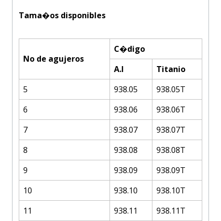
Tama�os disponibles
C�digo
No de agujeros
A.I
Titanio
5
938.05
938.05T
6
938.06
938.06T
7
938.07
938.07T
8
938.08
938.08T
9
938.09
938.09T
10
938.10
938.10T
11
938.11
938.11T