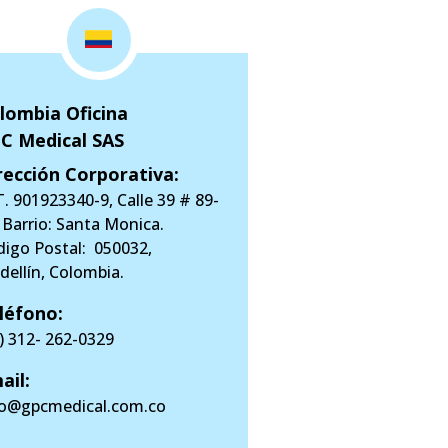
lombia Oficina
C Medical SAS
rección Corporativa:
. 901923340-9, Calle 39 # 89-
 Barrio: Santa Monica.
digo Postal: 050032,
ellín, Colombia.
léfono:
) 312- 262-0329
ail:
fo@gpcmedical.com.co