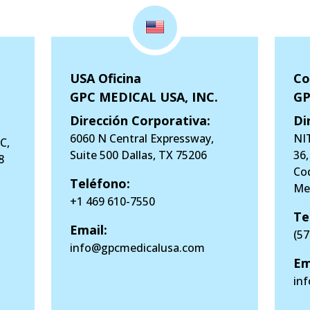
USA Oficina
Co
GPC MEDICAL USA, INC.
GP
Dirección Corporativa:
Di
6060 N Central Expressway,
NIT
C,
Suite 500 Dallas, TX 75206
36,
8
Co
Teléfono:
Med
+1 469 610-7550
Te
Email:
(57
info@gpcmedicalusa.com
Em
in