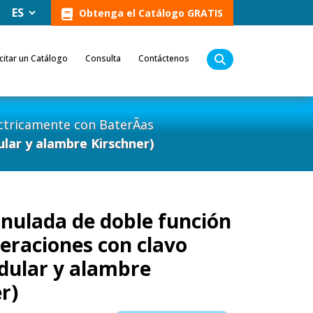
Obtenga el Catálogo GRATIS
icitar un Catálogo
Consulta
Contáctenos
tricamente con BaterÃ­as
lar y alambre Kirschner)
nulada de doble función
eraciones con clavo
dular y alambre
r)