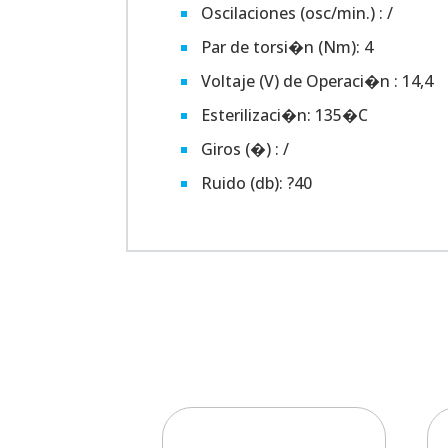
Oscilaciones (osc/min.) : /
Par de torsi�n (Nm): 4
Voltaje (V) de Operaci�n : 14,4
Esterilizaci�n: 135�C
Giros (�) : /
Ruido (db): ?40