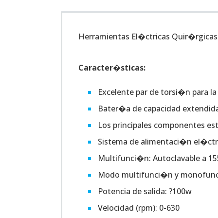
Herramientas El�ctricas Quir�rgicas
Caracter�sticas:
Excelente par de torsi�n para la
Bater�a de capacidad extendida 
Los principales componentes est
Sistema de alimentaci�n el�ctri
Multifunci�n: Autoclavable a 
Modo multifunci�n y monofunci
Potencia de salida: ?100w
Velocidad (rpm): 0-630