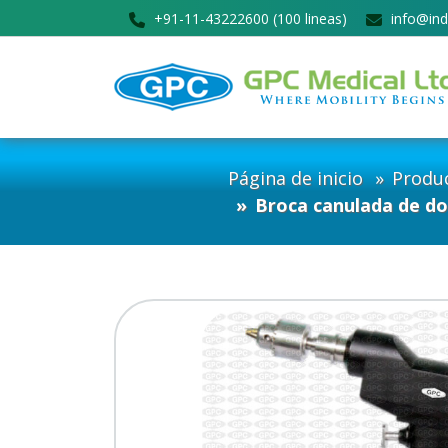
+91-11-43222600 (100 lineas)
info@ind
Página de inicio
Produ
Broca canulada de do