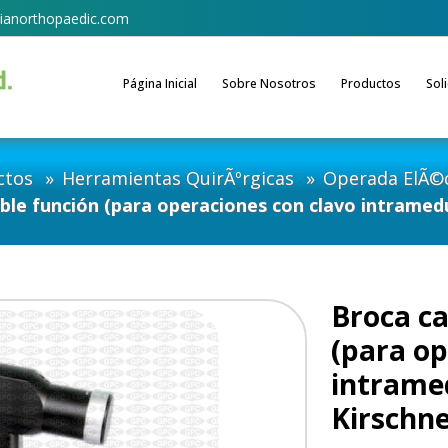
ianorthopaedic.com
Página Inicial
Sobre Nosotros
Productos
Sol
ctos
Herramientas QuirÃºrgicas
Operada ElÃ©c
ble función (para operaciones con clavo intramedu
Broca ca
(para op
intrame
Kirschne