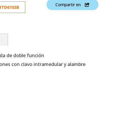
Compartir en
BTD6103B
n
da de doble función
iones con clavo intramedular y alambre