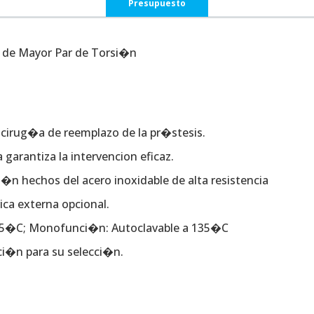
Presupuesto
 de Mayor Par de Torsi�n
 cirug�a de reemplazo de la pr�stesis.
garantiza la intervencion eficaz.
�n hechos del acero inoxidable de alta resistencia
ca externa opcional.
155�C; Monofunci�n: Autoclavable a 135�C
�n para su selecci�n.