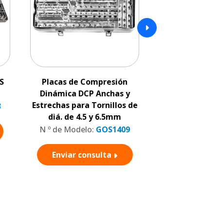
S
Placas de Compresión
Juego fix
LOC
Dinámica DCP Anchas y
para fragmen
Estrechas para Tornillos de
y tornillos 
3
diá. de 4.5 y 6.5mm
N º de Model
N º de Modelo:
GOS1409
Enviar c
Enviar consulta