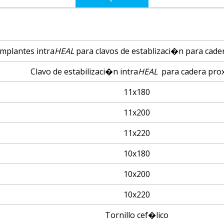
implantes intra
HEAL
para clavos de establizaci�n para cad
Clavo de estabilizaci�n intra
HEAL
para cadera pro
11x180
11x200
11x220
10x180
10x200
10x220
Tornillo cef�lico