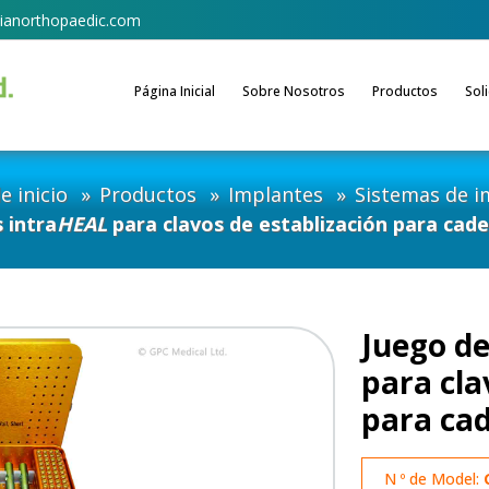
ianorthopaedic.com
Página Inicial
Sobre Nosotros
Productos
Sol
e inicio
Productos
Implantes
Sistemas de i
 intra
HEAL
para clavos de establización para cad
Juego de
para cla
para ca
N º de Model: