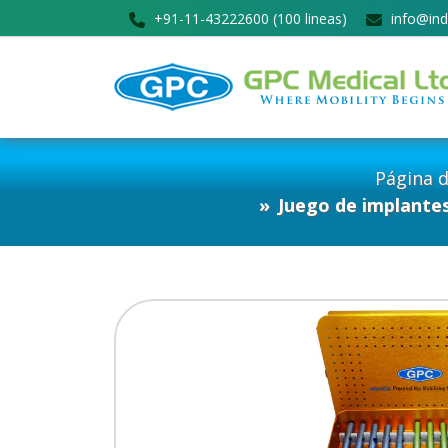
+91-11-43222600 (100 lineas)
info@ind
Página d
Juego de implantes