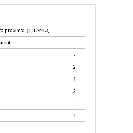
era proximal (TITANIO)
ximal
2
2
1
2
2
1