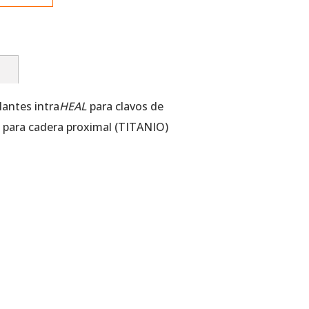
n
lantes intra
HEAL
para clavos de
n para cadera proximal (TITANIO)