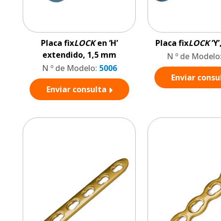
Placa fix
LOCK
en ‘H’
Placa fix
LOCK
‘Y
extendido, 1,5 mm
N º de Modelo
N º de Modelo:
5006
Enviar consu
Enviar consulta