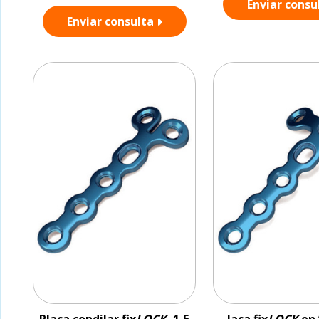
Enviar consu
Enviar consulta
Placa condilar fix
LOCK
, 1,5
laca fix
LOCK
en 