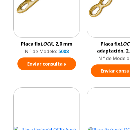
Placa fix
LOCK
, 2,0 mm
Placa fix
LOC
adaptación, 
N º de Modelo:
5008
N º de Modelo
Enviar consulta
Enviar consu