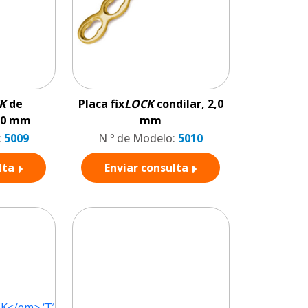
K
de
Placa fix
LOCK
condilar, 2,0
2,0 mm
mm
:
5009
N º de Modelo:
5010
lta
Enviar consulta