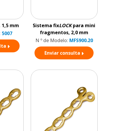
’, 1,5 mm
Sistema fix
LOCK
para mini
fragmentos, 2,0 mm
:
5007
N º de Modelo:
MFS900.20
lta
Enviar consulta