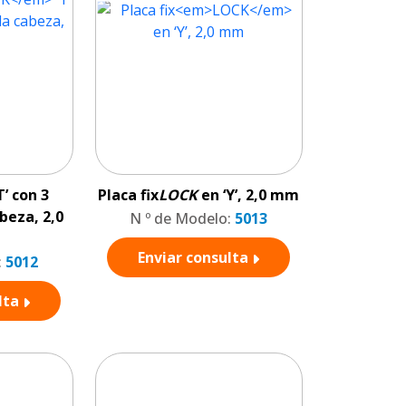
T’ con 3
Placa fix
LOCK
en ‘Y’, 2,0 mm
beza, 2,0
N º de Modelo:
5013
Enviar consulta
:
5012
lta