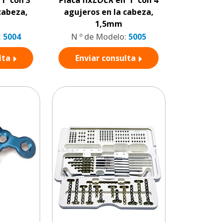
cabeza,
agujeros en la cabeza,
1,5mm
:
5004
N º de Modelo:
5005
lta
Enviar consulta