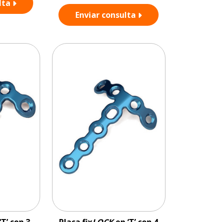
lta
Enviar consulta
‘T’ con 3
Placa fix
LOCK
en ‘T’ con 4