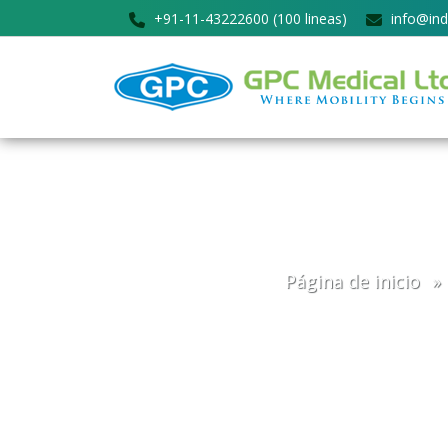
+91-11-43222600 (100 lineas)
info@ind
Página de inicio