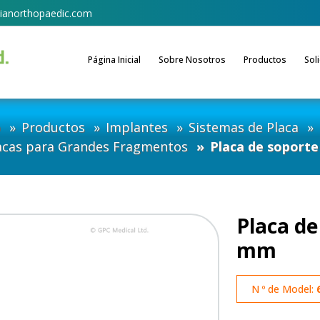
ianorthopaedic.com
Página Inicial
Sobre Nosotros
Productos
Sol
o
Productos
Implantes
Sistemas de Placa
acas para Grandes Fragmentos
Placa de soporte
Placa de
mm
N º de Model: