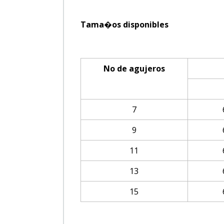
Tama�os disponibles
No de agujeros
7
9
11
13
15