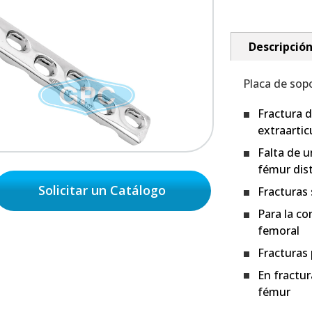
Descripció
Placa de sop
Fractura d
extraartic
Falta de u
fémur dist
Solicitar un Catálogo
Fracturas
Para la co
femoral
Fracturas 
En fractur
fémur