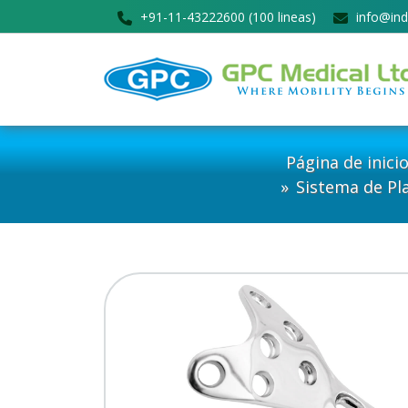
+91-11-43222600 (100 lineas)
info@ind
Página de inici
Sistema de Pl