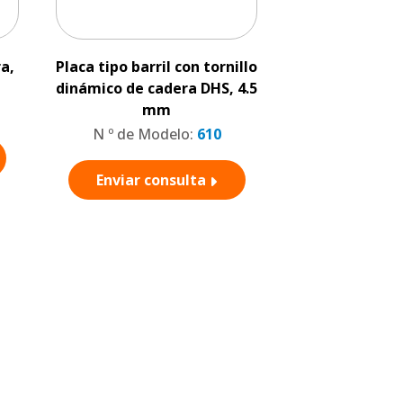
a,
Placa tipo barril con tornillo
Placas con
dinámico de cadera DHS, 4.5
Dinámico de 
mm
Pediát
N º de Modelo:
610
N º de Mo
Enviar consulta
Enviar c