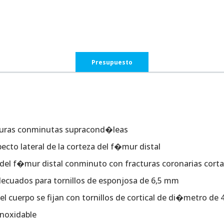
Presupuesto
cturas conminutas supracond�leas
cto lateral de la corteza del f�mur distal
 del f�mur distal conminuto con fracturas coronarias cort
decuados para tornillos de esponjosa de 6,5 mm
l cuerpo se fijan con tornillos de cortical de di�metro de
inoxidable