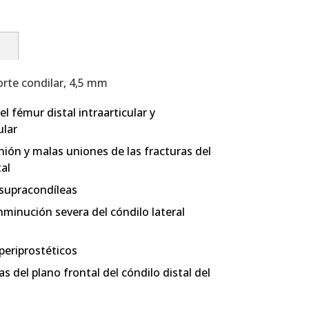
n
orte condilar, 4,5 mm
el fémur distal intraarticular y
ular
nión y malas uniones de las fracturas del
al
 supracondíleas
nminución severa del cóndilo lateral
periprostéticos
as del plano frontal del cóndilo distal del