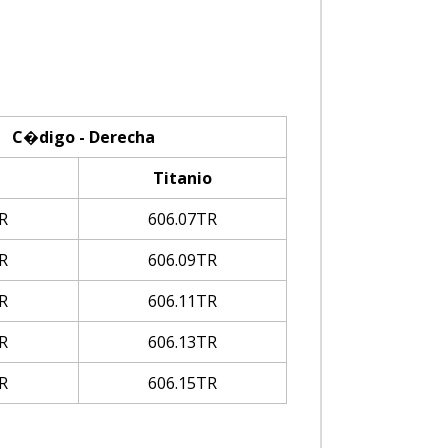
C�digo - Derecha
Titanio
R
606.07TR
R
606.09TR
R
606.11TR
R
606.13TR
R
606.15TR