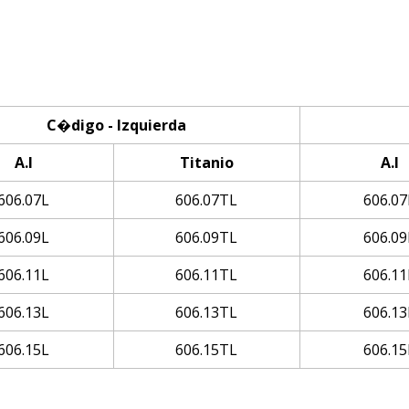
C�digo - Izquierda
A.I
Titanio
A.I
606.07L
606.07TL
606.07
606.09L
606.09TL
606.09
606.11L
606.11TL
606.11
606.13L
606.13TL
606.13
606.15L
606.15TL
606.15