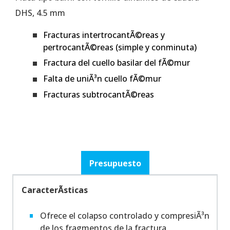
DHS, 4.5 mm
Fracturas intertrocantÃ©reas y
pertrocantÃ©reas (simple y conminuta)
Fractura del cuello basilar del fÃ©mur
Falta de uniÃ³n cuello fÃ©mur
Fracturas subtrocantÃ©reas
Presupuesto
CaracterÃ­sticas
Ofrece el colapso controlado y compresiÃ³n
de los fragmentos de la fractura