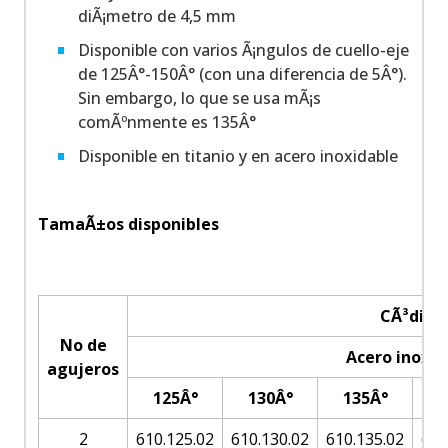
diÃ¡metro de 4,5 mm
Disponible con varios Ã¡ngulos de cuello-eje
de 125Â°-150Â° (con una diferencia de 5Â°).
Sin embargo, lo que se usa mÃ¡s
comÃºnmente es 135Â°
Disponible en titanio y en acero inoxidable
TamaÃ±os disponibles
CÃ³digo
No de
Acero inoxid
agujeros
125Â°
130Â°
135Â°
1
2
610.125.02
610.130.02
610.135.02
610