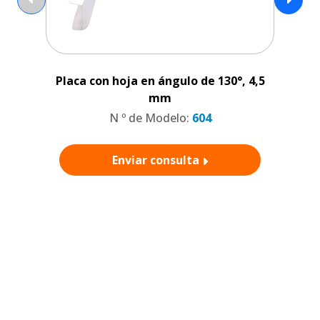
Placa con hoja en ángulo de 130°, 4,5
P
mm
N º de Modelo:
604
Enviar consulta