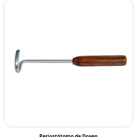
Periostótomo de Doyen